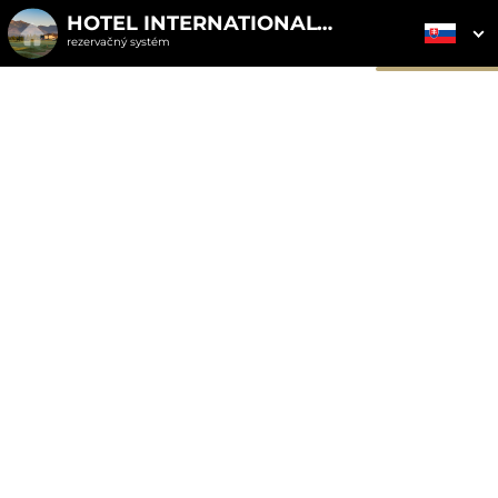
HOTEL INTERNATIONAL****
rezervačný systém
2. ODOSLANIE
1. VÝBER POUKAZU
3. PLATBA
OBJEDNÁVKY
Objednávka poukazu
Vyplňte nevyhnutné údaje pre odoslanie objednávky