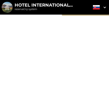
HOTEL INTERNATIONAL****
rezervačný systém
2. ODOSLANIE
1. VÝBER POUKAZU
3. PLATBA
OBJEDNÁVKY
Objednávka poukazu
Vyplňte nevyhnutné údaje pre odoslanie objednávky