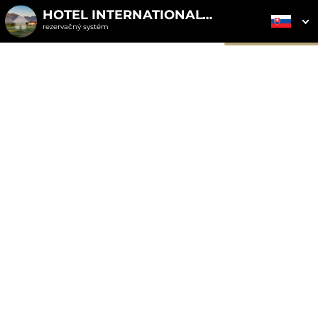
HOTEL INTERNATIONAL****
rezervačný systém
2. ODOSLANIE
1. VÝBER POUKAZU
3. PLATBA
OBJEDNÁVKY
Objednávka poukazu
Vyplňte nevyhnutné údaje pre odoslanie objednávky