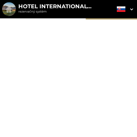
HOTEL INTERNATIONAL****
rezervačný systém
2. ODOSLANIE
1. VÝBER POUKAZU
3. PLATBA
OBJEDNÁVKY
Objednávka poukazu
Vyplňte nevyhnutné údaje pre odoslanie objednávky